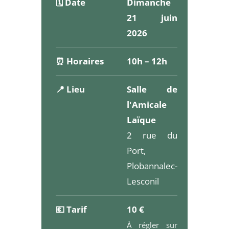
🗓️ Date
Dimanche
21 juin
2026
⏰ Horaires
10h – 12h
📍 Lieu
Salle de
l'Amicale
Laïque
2 rue du
Port,
Plobannalec-
Lesconil
💶 Tarif
10 €
À régler sur