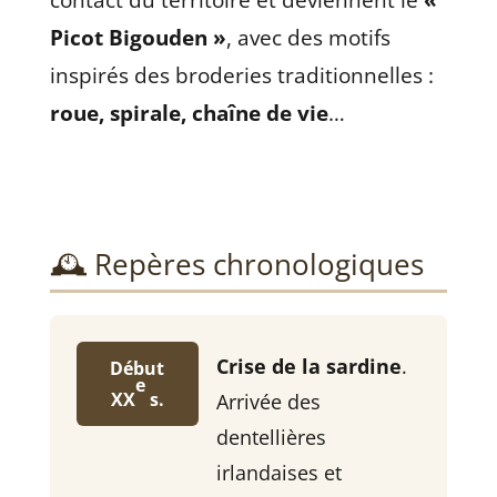
contact du territoire et deviennent le
«
Picot Bigouden »
, avec des motifs
inspirés des broderies traditionnelles :
roue, spirale, chaîne de vie
…
🕰️ Repères chronologiques
Crise de la sardine
.
Début
e
XX
s.
Arrivée des
dentellières
irlandaises et