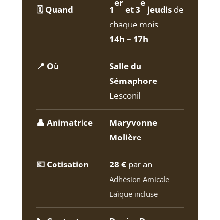
er
e
🗓️ Quand
1
et 3
jeudis
de
chaque mois
14h – 17h
📍 Où
Salle du
Sémaphore
Lesconil
👤 Animatrice
Maryvonne
Molière
💶 Cotisation
28 €
par an
Adhésion Amicale
Laïque incluse