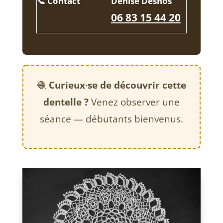
📞 Contact
Denise Desnos
06 83 15 44 20
🧶
Curieux·se de découvrir cette
dentelle ?
Venez observer une
séance — débutants bienvenus.